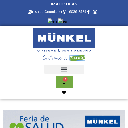
IR A ÓPTICAS
salud@munkel.cr
6036-2529